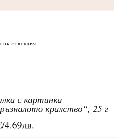
ЕНА СЕЛЕКЦИЯ
алка с картинка
КУТИЯ БОНБОНИ И
ПЕНЛИВИ ВИНА
РОМАНТИЧНИ
ЛАКОМСТВА
БЛИЗАЛКИ
СПЕЦИАЛНИ
МАКАРОНИ
24-ТИ МАЙ
ШОКОЛАД
ръзналото кралство“, 25 г
€
/
4.69
лв.