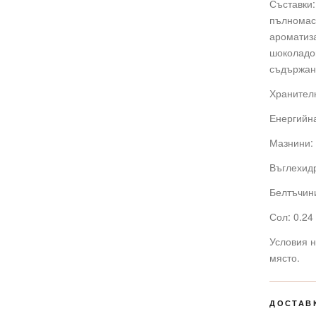
Съставки:
пълномасл
ароматиза
шоколадов
съдържан
Хранителн
Енергийна
Мазнини: 
Въглехидр
Белтъчини
Сол: 0.24 
Условия н
място.
ДОСТАВ