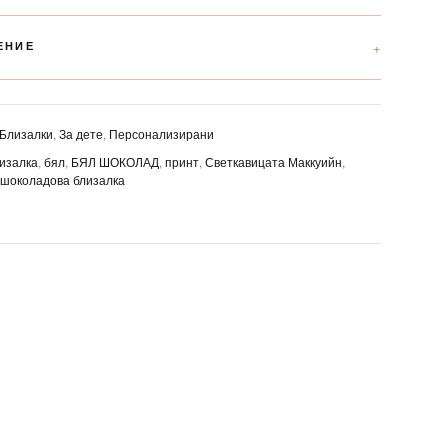
ЕНИЕ
Близалки
,
За дете
,
Персонализирани
изалка
,
бял
,
БЯЛ ШОКОЛАД
,
принт
,
Светкавицата Маккуийн
,
,
шоколадова близалка