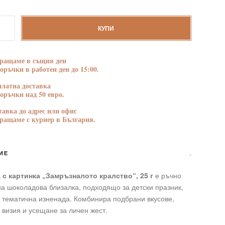
БЛАГОДАРНОСТ
ПОЗДРАВЛЕНИЯ
тво
КУПИ
а
ращаме в същия ден
поръчки в работен ден до 15:00.
налото
платна доставка
“,
поръчки над 50 евро.
тавка до адрес или офис
ращаме с куриер в България.
ИЕ
 с картинка „Замръзналото кралство“, 25 г
е ръчно
а шоколадова близалка, подходящо за детски празник,
 тематична изненада. Комбинира подбрани вкусове,
 визия и усещане за личен жест.