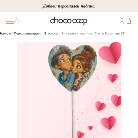
Skip
Добави персонален надпис.
to
0
content
0
Начало
/
Персонализирани
/
Близалки
/ Близалка с картинка Свети Валентин 25 г
ПОДАРЪЦИ
ПЕРСОНАЛИЗИРАНИ
КОРПОРАТИВНИ
ШОКОЛАДИ
БОНБОНИ
ВИНЕНА СЕЛЕКЦИЯ