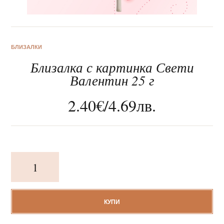
БЛИЗАЛКИ
Близалка с картинка Свети
За нас
Валентин 25 г
Клиентско обслужване
2.40
€
/
4.69
лв.
Новини
Корпоративни подаръци
количество
за
Близалка
с
картинка
КУПИ
Свети