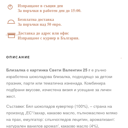
Валентин
Изпращаме в същия ден
25
За поръчки в работен ден до 15:00.
г
Безплатна доставка
За поръчки над 50 евро.
Доставка до адрес или офис
Изпращаме с куриер в България.
ОПИСАНИЕ
Близалка с картинка Свети Валентин 25 г
е ръчно
изработена шоколадова близалка, подходящо за детски
празник, парти или тематична изненада. Комбинира
подбрани вкусове, изчистена визия и усещане за личен
жест.
Съставки: Бял шоколадов кувертюр (100%), – страна на
произход „ЕС“/захар, какаово масло, пълномаслено мляко
на прах, емулгатор: слънчогледов лецитин, ароматизант:
натурален ванилов аромат/, какаово масло (4%),