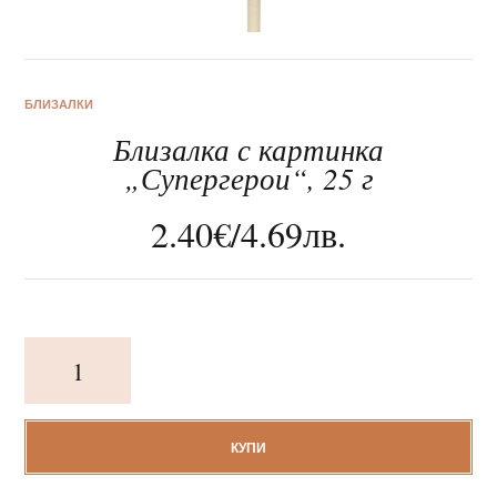
БЛИЗАЛКИ
Близалка с картинка
За нас
„Супергерои“, 25 г
Клиентско обслужване
2.40
€
/
4.69
лв.
Новини
Корпоративни подаръци
количество
за
Близалка
с
картинка
КУПИ
„Супергерои“,