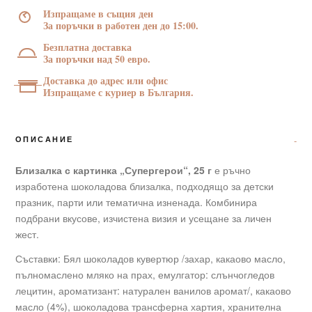
25
Изпращаме в същия ден
г
За поръчки в работен ден до 15:00.
Безплатна доставка
За поръчки над 50 евро.
Доставка до адрес или офис
Изпращаме с куриер в България.
ОПИСАНИЕ
Близалка с картинка „Супергерои“, 25 г
е ръчно
изработена шоколадова близалка, подходящо за детски
празник, парти или тематична изненада. Комбинира
подбрани вкусове, изчистена визия и усещане за личен
жест.
Съставки: Бял шоколадов кувертюр /захар, какаово масло,
пълномаслено мляко на прах, емулгатор: слънчогледов
лецитин, ароматизант: натурален ванилов аромат/, какаово
масло (4%), шоколадова трансферна хартия, хранителна