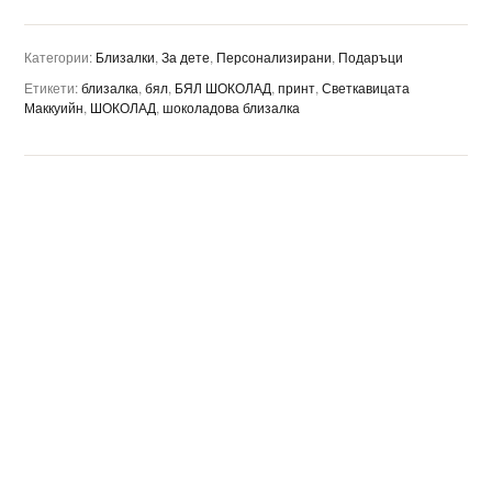
Категории:
Близалки
,
За дете
,
Персонализирани
,
Подаръци
Етикети:
близалка
,
бял
,
БЯЛ ШОКОЛАД
,
принт
,
Светкавицата
Маккуийн
,
ШОКОЛАД
,
шоколадова близалка