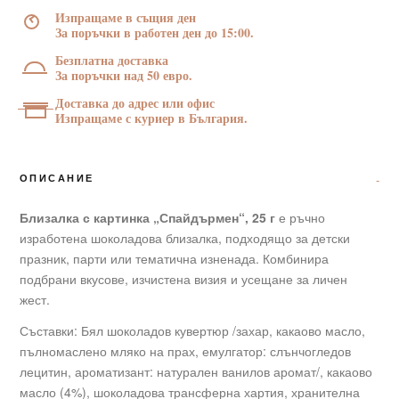
25
Изпращаме в същия ден
г
За поръчки в работен ден до 15:00.
Безплатна доставка
За поръчки над 50 евро.
Доставка до адрес или офис
Изпращаме с куриер в България.
ОПИСАНИЕ
Близалка с картинка „Спайдърмен“, 25 г
е ръчно
изработена шоколадова близалка, подходящо за детски
празник, парти или тематична изненада. Комбинира
подбрани вкусове, изчистена визия и усещане за личен
жест.
Съставки: Бял шоколадов кувертюр /захар, какаово масло,
пълномаслено мляко на прах, емулгатор: слънчогледов
лецитин, ароматизант: натурален ванилов аромат/, какаово
масло (4%), шоколадова трансферна хартия, хранителна