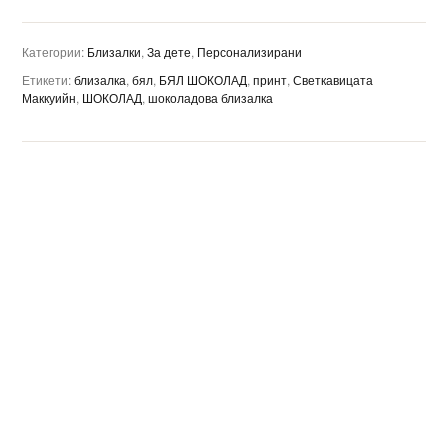
Категории:
Близалки
,
За дете
,
Персонализирани
Етикети:
близалка
,
бял
,
БЯЛ ШОКОЛАД
,
принт
,
Светкавицата
Маккуийн
,
ШОКОЛАД
,
шоколадова близалка