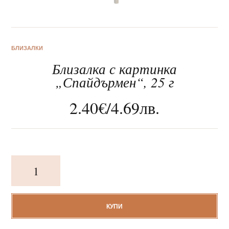
БЛИЗАЛКИ
Близалка с картинка
За нас
„Спайдърмен“, 25 г
Клиентско обслужване
2.40
€
/
4.69
лв.
Новини
Корпоративни подаръци
количество
за
Близалка
с
картинка
КУПИ
„Спайдърмен“,