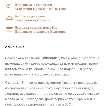
25
Изпращаме в същия ден
г
За поръчки в работен ден до 15:00.
Безплатна доставка
За поръчки над 50 евро.
Доставка до адрес или офис
Изпращаме с куриер в България.
ОПИСАНИЕ
Близалка с картинка „Minecraft“, 25 г
е ръчно изработена
шоколадова близалка, подходящо за детски празник, парти
или тематична изненада. Комбинира подбрани вкусове,
изчистена визия и усещане за личен жест.
Съставки: Бял шоколадов кувертюр /захар, какаово масло,
пълномаслено мляко на прах, емулгатор: слънчогледов
лецитин, ароматизант: натурален ванилов аромат/, какаово
масло (4%), шоколадова трансферна хартия, хранителна
боя. Какаово съдържание – минимум 35%.