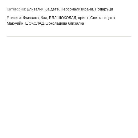
Категории:
Близалки
,
За дете
,
Персонализирани
,
Подаръци
Етикети:
близалка
,
бял
,
БЯЛ ШОКОЛАД
,
принт
,
Светкавицата
Маккуийн
,
ШОКОЛАД
,
шоколадова близалка