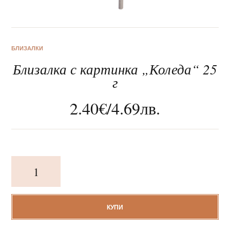
БЛИЗАЛКИ
Близалка с картинка „Коледа“ 25
За нас
г
Клиентско обслужване
2.40
€
/
4.69
лв.
Новини
Корпоративни подаръци
количество
за
Близалка
с
картинка
КУПИ
„Коледа“