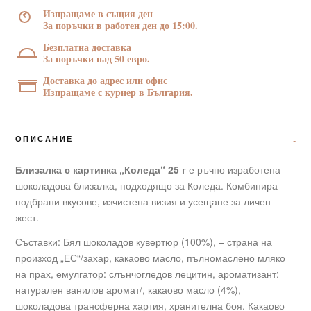
25
Изпращаме в същия ден
г
За поръчки в работен ден до 15:00.
Безплатна доставка
За поръчки над 50 евро.
Доставка до адрес или офис
Изпращаме с куриер в България.
ОПИСАНИЕ
Близалка с картинка „Коледа“ 25 г
е ръчно изработена
шоколадова близалка, подходящо за Коледа. Комбинира
подбрани вкусове, изчистена визия и усещане за личен
жест.
Съставки: Бял шоколадов кувертюр (100%), – страна на
произход „ЕС“/захар, какаово масло, пълномаслено мляко
на прах, емулгатор: слънчогледов лецитин, ароматизант:
натурален ванилов аромат/, какаово масло (4%),
шоколадова трансферна хартия, хранителна боя. Какаово