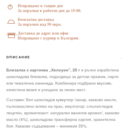
25
Изпращаме в същия ден
г
За поръчки в работен ден до 15:00.
Безплатна доставка
За поръчки над 50 евро.
Доставка до адрес или офис
Изпращаме с куриер в България.
ОПИСАНИЕ
Близалка с картинка „Хелоуин“, 25 г
е ръчно изработена
шоколадова близалка, подходящо за детски празник, парти
или тематична изненада. Комбинира подбрани вкусове,
изчистена визия и усещане за личен жест.
Съставки: Бял шоколадов кувертюр /захар, какаово масло,
пълномаслено мляко на прах, емулгатор: слънчогледов
лецитин, ароматизант: натурален ванилов аромат/, какаово
масло (4%), шоколадова трансферна хартия, хранителна
боя. Какаово съдържание – минимум 35%.