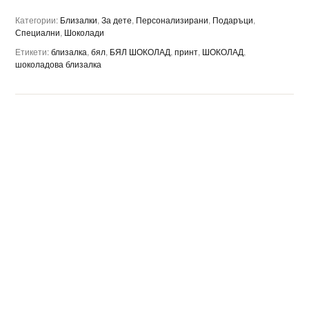
Категории:
Близалки
,
За дете
,
Персонализирани
,
Подаръци
,
Специални
,
Шоколади
Етикети:
близалка
,
бял
,
БЯЛ ШОКОЛАД
,
принт
,
ШОКОЛАД
,
шоколадова близалка