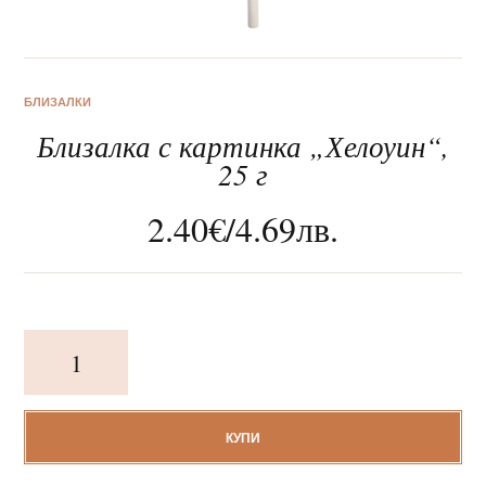
БЛИЗАЛКИ
Близалка с картинка „Хелоуин“,
За нас
25 г
Клиентско обслужване
2.40
€
/
4.69
лв.
Новини
Корпоративни подаръци
количество
за
Близалка
с
картинка
КУПИ
„Хелоуин“,