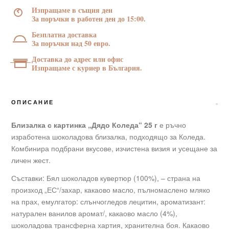
Коледа“
Изпращаме в същия ден
25
За поръчки в работен ден до 15:00.
г
Безплатна доставка
За поръчки над 50 евро.
Доставка до адрес или офис
Изпращаме с куриер в България.
ОПИСАНИЕ
Близалка с картинка „Дядо Коледа“ 25 г
е ръчно
изработена шоколадова близалка, подходящо за Коледа.
Комбинира подбрани вкусове, изчистена визия и усещане за
личен жест.
Съставки: Бял шоколадов кувертюр (100%), – страна на
произход „ЕС“/захар, какаово масло, пълномаслено мляко
на прах, емулгатор: слънчогледов лецитин, ароматизант:
натурален ванилов аромат/, какаово масло (4%),
шоколадова трансферна хартия, хранителна боя. Какаово