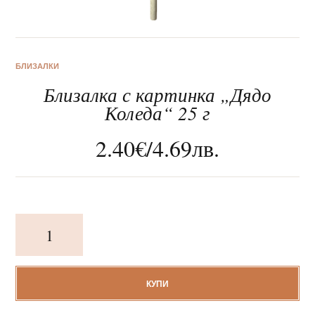
БЛИЗАЛКИ
Близалка с картинка „Дядо
За нас
Коледа“ 25 г
Клиентско обслужване
2.40
€
/
4.69
лв.
Новини
Корпоративни подаръци
количество
за
Близалка
с
картинка
КУПИ
„Дядо