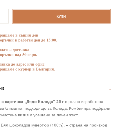
БЛАГОДАРНОСТ
ПОЗДРАВЛЕНИЯ
тво
КУПИ
а
ращаме в същия ден
поръчки в работен ден до 15:00.
платна доставка
поръчки над 50 евро.
тавка до адрес или офис
ращаме с куриер в България.
ИЕ
 с картинка „Дядо Коледа“ 25 г
е ръчно изработена
ва близалка, подходящо за Коледа. Комбинира подбрани
изчистена визия и усещане за личен жест.
 Бял шоколадов кувертюр (100%), – страна на произход