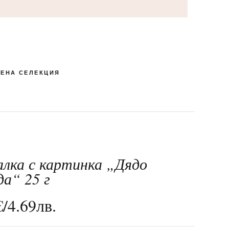
ЕНА СЕЛЕКЦИЯ
алка с картинка „Дядо
КУТИЯ БОНБОНИ И
ПЕНЛИВИ ВИНА
РОМАНТИЧНИ
ЛАКОМСТВА
БЛИЗАЛКИ
СПЕЦИАЛНИ
МАКАРОНИ
24-ТИ МАЙ
ШОКОЛАД
да“ 25 г
€
/
4.69
лв.