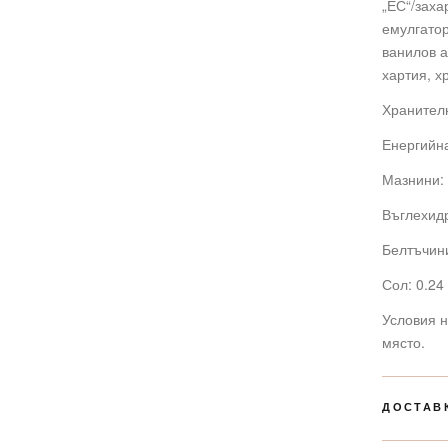
„ЕС“/заха
емулгатор
ванилов а
хартия, 
Хранителн
Енергийна
Мазнини: 
Въглехидр
Белтъчини
Сол: 0.24 
Условия н
място.
ДОСТАВ