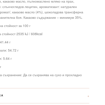
р, какаово масло, пълномаслено мляко на прах,
: слънчогледов лецитин, ароматизант: натурален
ромат/, какаово масло (4%), шоколадова трансферна
хранителна боя. Какаово съдържание – минимум 35%.
а стойност за 100 г
 стойност 2535 kJ / 608kcal
41.44 г
ати: 54.72 г
: 5.64 г
г
а съхранение: Да се съхранява на сухо и прохладно
КА