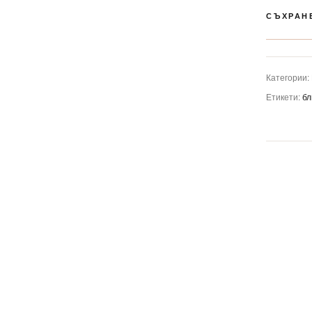
СЪХРАН
Категории:
Етикети:
бл