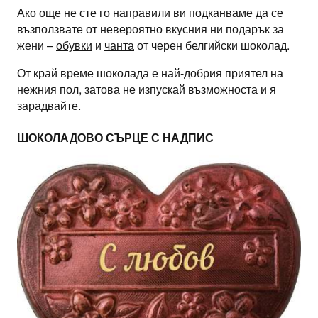
Ако още не сте го направили ви подканваме да се
възползвате от невероятно вкусния ни подарък за
жени –
обувки
и
чанта
от черен белгийски шоколад.
От край време шоколада е най-добрия приятел на
нежния пол, затова не изпускай възможноста и я
зарадвайте.
ШОКОЛАДОВО СЪРЦЕ С НАДПИС