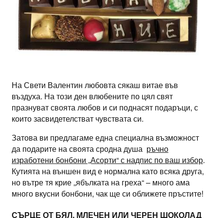
На Свети Валентин любовта сякаш витае във
въздуха. На този ден влюбените по цял свят
празнуват своята любов и си поднасят подаръци, с
които засвидетелстват чувствата си.
Затова ви предлагаме една специална възможност
да подарите на своята сродна душа
ръчно
изработени бонбони „Асорти“ с надпис по ваш избор
.
Кутията на външен вид е нормална като всяка друга,
но вътре тя крие „ябълката на греха“ – много ама
много вкусни бонбони, чак ще си оближете пръстите!
СЪРЦЕ ОТ БЯЛ, МЛЕЧЕН ИЛИ ЧЕРЕН ШОКОЛАД