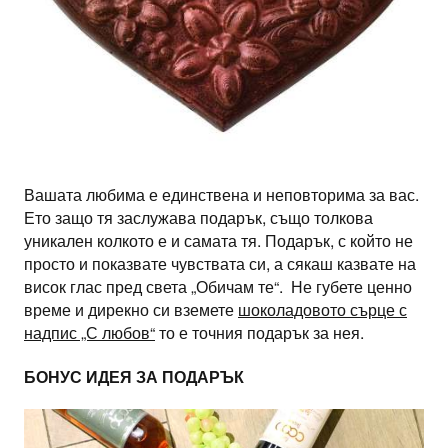
Вашата любима е единствена и неповторима за вас.
Ето защо тя заслужава подарък, също толкова
уникален колкото е и самата тя. Подарък, с който не
просто и показвате чувствата си, а сякаш казвате на
висок глас пред света „Обичам те“. Не губете ценно
време и дирекно си вземете
шоколадовото сърце с
надпис „С любов“
то е точния подарък за нея.
БОНУС ИДЕЯ ЗА ПОДАРЪК