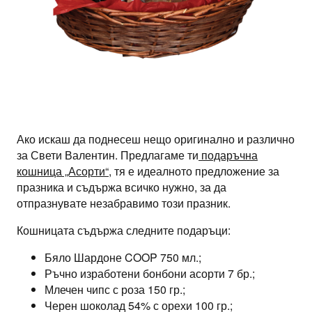
Ако искаш да поднесеш нещо оригинално и различно
за Свети Валентин. Предлагаме ти
подаръчна
кошница „Асорти“
, тя е идеалното предложение за
празника и съдържа всичко нужно, за да
отпразнувате незабравимо този празник.
Кошницата съдържа следните подаръци:
Бяло Шардоне COOP 750 мл.;
Ръчно изработени бонбони асорти 7 бр.;
Млечен чипс с роза 150 гр.;
Черен шоколад 54% с орехи 100 гр.;