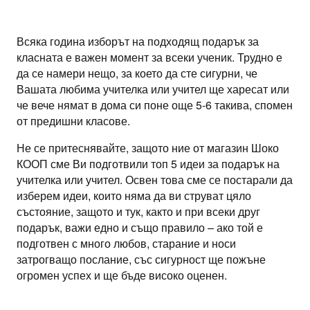
Skip
to
content
Всяка година изборът на подходящ подарък за
класната е важен момент за всеки ученик. Трудно е
да се намери нещо, за което да сте сигурни, че
Вашата любима учителка или учител ще харесат или
че вече нямат в дома си поне още 5-6 такива, спомен
от предишни класове.
Не се притеснявайте, защото ние от магазин Шоко
КООП сме Ви подготвили топ 5 идеи за подарък на
учителка или учител. Освен това сме се постарали да
изберем идеи, които няма да ви струват цяло
състояние, защото и тук, както и при всеки друг
подарък, важи едно и също правило – ако той е
подготвен с много любов, старание и носи
затрогващо послание, със сигурност ще пожъне
огромен успех и ще бъде високо оценен.