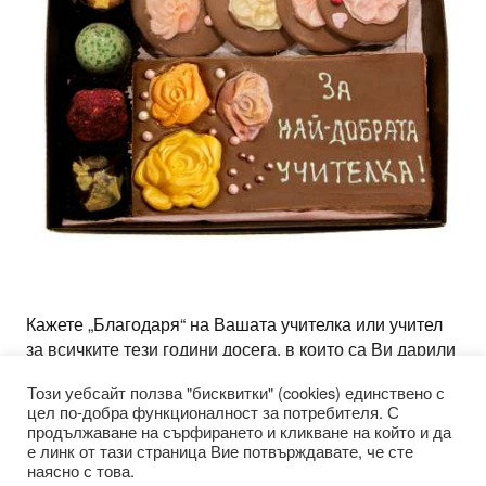
Кажете „Благодаря“ на Вашата учителка или учител
за всичките тези години досега, в които са Ви дарили
с любов и знание към науката, защото всеки
Този уебсайт ползва "бисквитки" (cookies) единствено с
преподавател заслужава уважение и благодарност
цел по-добра функционалност за потребителя. С
за труда си. Благодарете с
кутия „Шоколадова
продължаване на сърфирането и кликване на който и да
прелест“
с млечен шоколад, тя съдържа всичко
е линк от тази страница Вие потвърждавате, че сте
наясно с това.
нужно, за да се отбележи този ден завинаги в