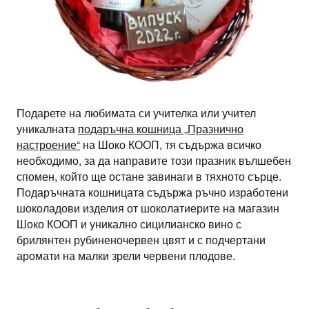
Подарете на любимата си учителка или учител
уникалната
подаръчна кошница „Празнично
настроение“
на Шоко КООП, тя съдържа всичко
необходимо, за да направите този празник вълшебен
спомен, който ще остане завинаги в тяхното сърце.
Подаръчната кошницата съдържа ръчно изработени
шоколадови изделия от шоколатиерите на магазин
Шоко КООП и уникално сицилианско вино с
брилянтен рубиненочервен цвят и с подчертани
аромати на малки зрели червени плодове.