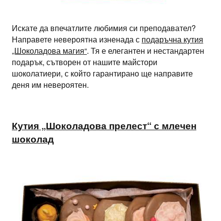
Искате да впечатлите любимия си преподавател?
Направете невероятна изненада с
подаръчна кутия
„Шоколадова магия“
. Тя е елегантен и нестандартен
подарък, сътворен от нашите майстори
шоколатиери, с който гарантирано ще направите
деня им невероятен.
Кутия „Шоколадова прелест“ с млечен
шоколад