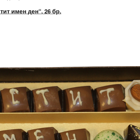
тит имен ден“
,
26 бр.