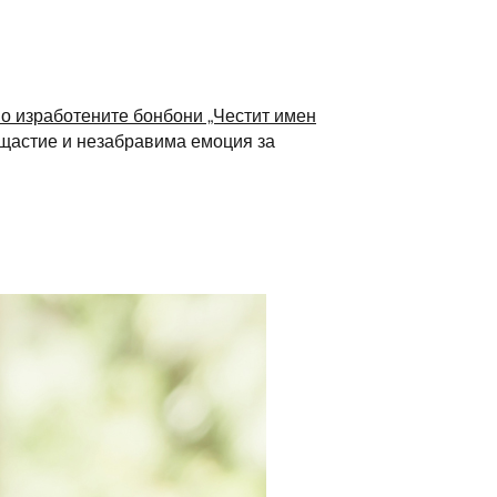
о изработените бонбони „Честит имен
е щастие и незабравима емоция за