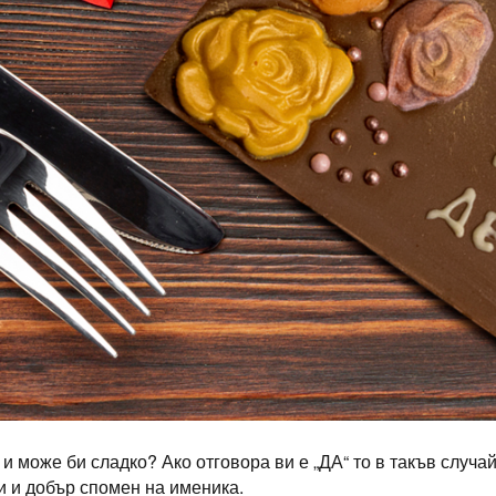
и може би сладко? Ако отговора ви е „ДА“ то в такъв случ
 и добър спомен на именика.