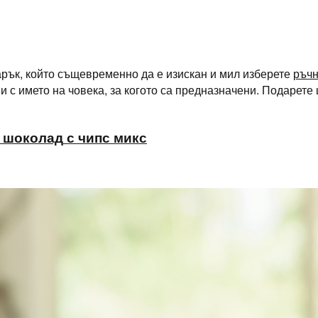
арък, който същевременно да е изискан и мил изберете
ръчн
 и с името на човека, за когото са предназначени. Подарет
шоколад
с
чипс
микс