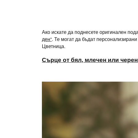
Ако искате да поднесете оригинален под
ден“
. Те могат да бъдат персонализирани
Цветница.
Сърце
от
бял
,
млечен
или
черен