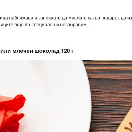
ица наближава и започвате да мислите какъв подарък да и
иците още по-специален и незабравим.
 или млечен шоколад 120 г