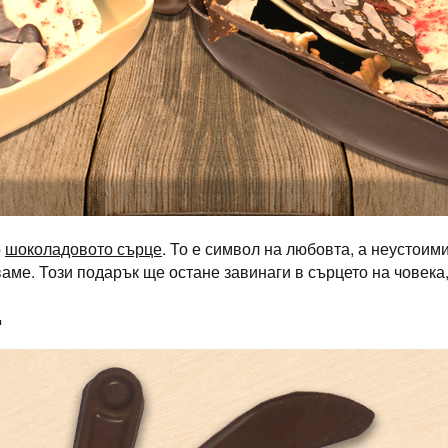
о
шоколадовото сърце
. То е символ на любовта, а неустоими
аме. Този подарък ще остане завинаги в сърцето на човека, 
Д