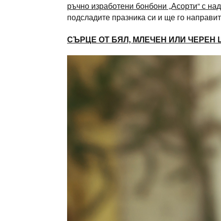
ръчно изработени бонбони „Асорти“ с на
подсладите празника си и ще го направи
СЪРЦЕ ОТ БЯЛ, МЛЕЧЕН ИЛИ ЧЕРЕН