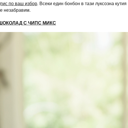
дпис по ваш избор
. Всеки един бонбон в тази луксозна кути
те незабравим.
 ШОКОЛАД С ЧИПС МИКС