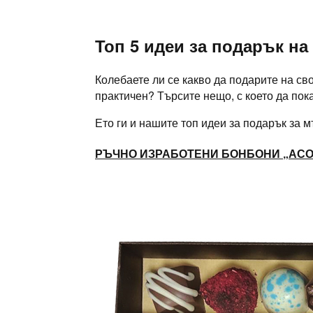
Skip
to
content
Топ 5 идеи за подарък на
Колебаете ли се какво да подарите на св
практичен? Търсите нещо, с което да по
Ето ги и нашите топ идеи за подарък за м
РЪЧНО ИЗРАБОТЕНИ БОНБОНИ „АСО