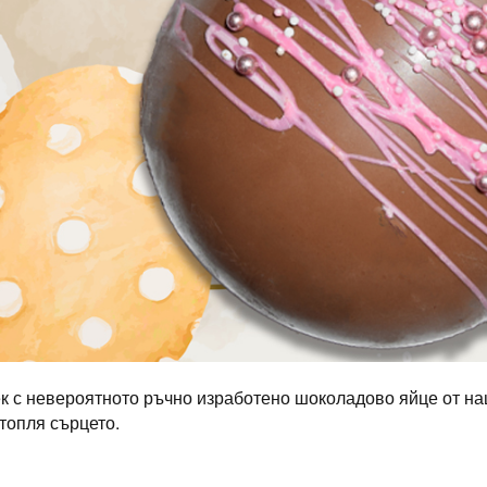
ек с невероятното ръчно изработено шоколадово яйце от н
стопля сърцето.