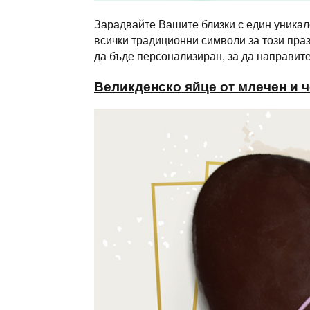
Зарадвайте Вашите близки с един уникал
всички традиционни символи за този пра
да бъде персонализиран, за да направит
Великденско яйце от млечен и ч